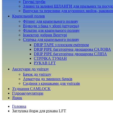
Гнучкі труби
Зливні та заливні ШЛАНГИ для пральних та посу
Випуски та переливи для кухонних мийок, раковин
Крапельний полив
Фітинг для крапельного поливу
Відводи з бака у зборі (штуцера)
Фільтри для крапельного поливу
Інжектор добрив Вентурі
Стрічка для крапельного поливу
DRIP TAPE з плоским емітером
DRIP PIPE багаторічна двошарова САДОВА
DRIP PIPE багаторічна двошарова СЛІПА
СТРІЧКА ТУМАН
РУКАВ LFT
Аксесуари до унітазу
Бачок до унітазу
Арматура до змивних бачків
Сидіння з кришками для унітазів
З'єднання CAMLOCK
Гідроакумулятори
Ящик
Головна
Заглушка йорж для рукава LFT