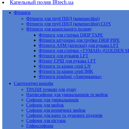
Капельный полив IRtech.ua
Фітинги
Фітинги для труб ПНД (компресійні)
Фітинги для труб ПНД (компресійні) CO'S
Фітинги для крапельного поливу
Фітинги для стрічки DRIP TAPE
Фітинги штуцерні для трубки DRIP PIPE
Фітинги ASM (затискні) для рукава LFT
Фітинги для стрічки «ТУМАН» (GOLDEN 
Фітинги для рукавів LFT
Фітинг ЄРШ для рукава LFT
Фітинги та крани серії LN
Фітинги та крани серії IMK
Фітинги різьбові «Американка»
Сантехнічні вироби
ТРАПИ точкові для душу
Напівсифони для умивальників та мийок
Сифони для умивальників
Сифони для мийок
Сифони для кермічних мийок
Сифони для ванн та душових піддонів
Сифони для пісуара
Гофросифони