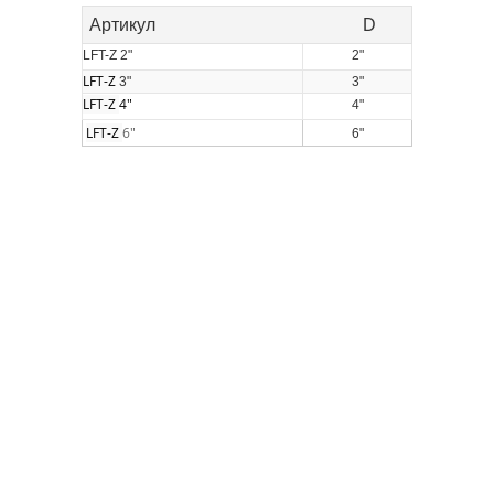
Артикул D
LFT-Z 2"
2"
LFT-Z
3"
3"
LFT-Z
4"
4"
LFT-Z
6"
6"