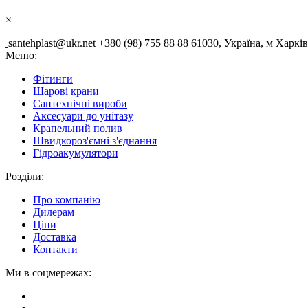
×
santehplast@ukr.net
+380 (98) 755 88 88
61030, Україна, м Харків
Меню:
Фітинги
Шарові крани
Сантехнічні вироби
Аксесуари до унітазу
Крапельний полив
Швидкороз'ємнi з'єднання
Гідроакумулятори
Розділи:
Про компанію
Дилерам
Ціни
Доставка
Контакти
Ми в соцмережах: