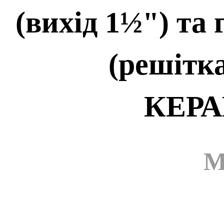
(вихід 1½") та
(решітк
КЕР
М