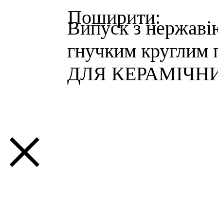
Випуск з нержаві
гнучким круглим 
ДЛЯ КЕРАМІЧН
×