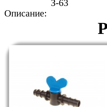
З-63
Р