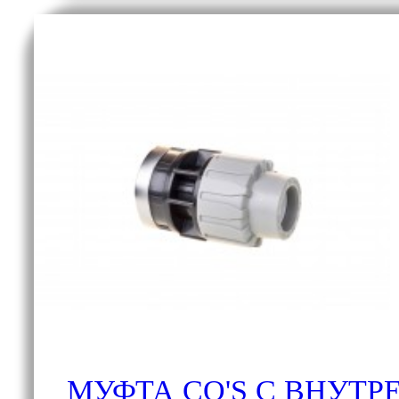
МУФТА CO'S С ВНУТР