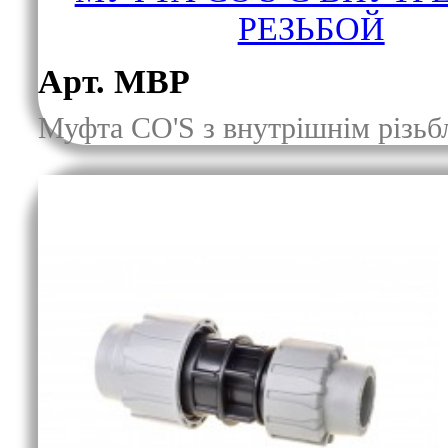
РЕЗЬБОЙ
Арт. МВР
Муфта CO'S з внутрішнім різь