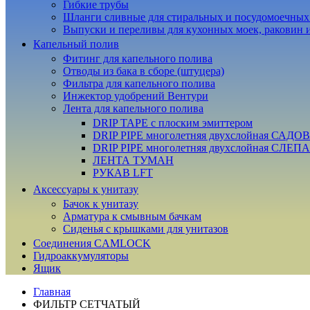
Гибкие трубы
Шланги сливные для стиральных и посудомоечны
Выпуски и переливы для кухонных моек, раковин 
Капельный полив
Фитинг для капельного полива
Отводы из бака в сборе (штуцера)
Фильтра для капельного полива
Инжектор удобрений Вентури
Лента для капельного полива
DRIP TAPE с плоским эмиттером
DRIP PIPE многолетняя двухслойная САДО
DRIP PIPE многолетняя двухслойная СЛЕП
ЛЕНТА ТУМАН
РУКАВ LFT
Аксессуары к унитазу
Бачок к унитазу
Арматура к смывным бачкам
Сиденья с крышками для унитазов
Соединения CAMLOCK
Гидроаккумуляторы
Ящик
Главная
ФИЛЬТР СЕТЧАТЫЙ