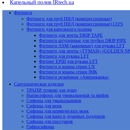
Капельный полив IRtech.ua
Фитинги
Фитинги для труб ПНД (компрессионные)
Фитинги для труб ПНД (компрессионные) CO'S
Фитинги для капельного полива
Фитинги для ленты DRIP TAPE
Фитинги штуцерные для трубки DRIP PIPE
Фитинги ASM (зажимные) для рукава LFT
Фитинги для ленты «ТУМАН» (GOLDEN S
Фитинги для рукава LFT
Фитинг ЕРШ для рукава LFT
Фитинги и краны серии LN
Фитинги и краны серии IMK
Фитинги резьбовые «Американка»
Сантехнические изделия
ТРАПИ точкові для душу
Напівсифони для умивальників та мийок
Сифоны для умывальников
Сифоны для моек
Сифоны для кермических моек
Сифоны для ванн и душевых поддонов
Сифоны для писсуаров
Гофросифоны