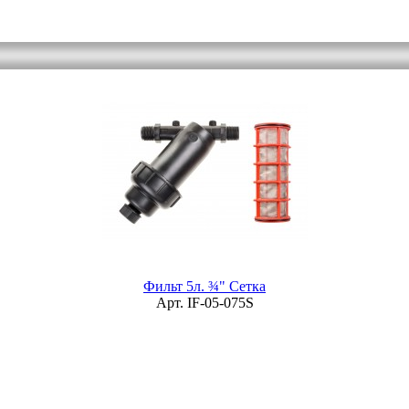
Фильт 5л. ¾" Сетка
Арт. IF-05-075S