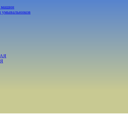
х машин
и умывальников
ВАЯ
АЯ