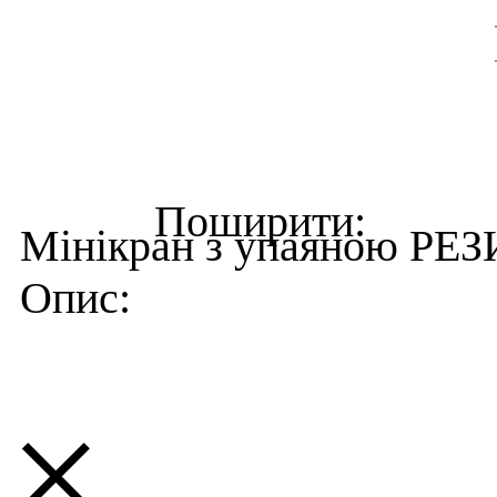
Мінікран з упаяною РЕ
×