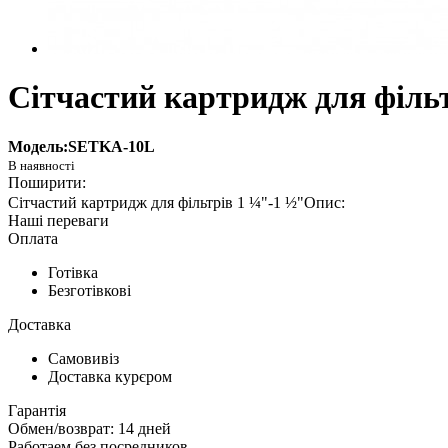
Сітчастий картридж для фільт
Модель:SETKA-10L
Сітчастий картридж для фільтрів 1 ¼"-1 ½"
Наші переваги
Оплата
Готівка
Безготівкові
Доставка
Самовивіз
Доставка курєром
Гарантія
Обмен/возврат: 14 дней
Работаем без посредников