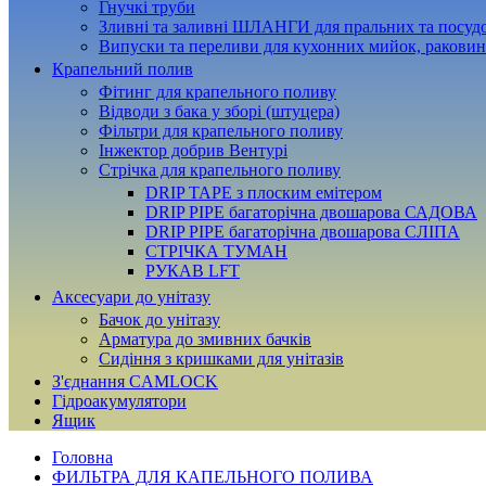
Гнучкі труби
Зливні та заливні ШЛАНГИ для пральних та посу
Випуски та переливи для кухонних мийок, раковин
Крапельний полив
Фітинг для крапельного поливу
Відводи з бака у зборі (штуцера)
Фільтри для крапельного поливу
Інжектор добрив Вентурі
Стрічка для крапельного поливу
DRIP TAPE з плоским емітером
DRIP PIPE багаторічна двошарова САДОВА
DRIP PIPE багаторічна двошарова СЛІПА
СТРІЧКА ТУМАН
РУКАВ LFT
Аксесуари до унітазу
Бачок до унітазу
Арматура до змивних бачків
Сидіння з кришками для унітазів
З'єднання CAMLOCK
Гідроакумулятори
Ящик
Головна
ФИЛЬТРА ДЛЯ КАПЕЛЬНОГО ПОЛИВА