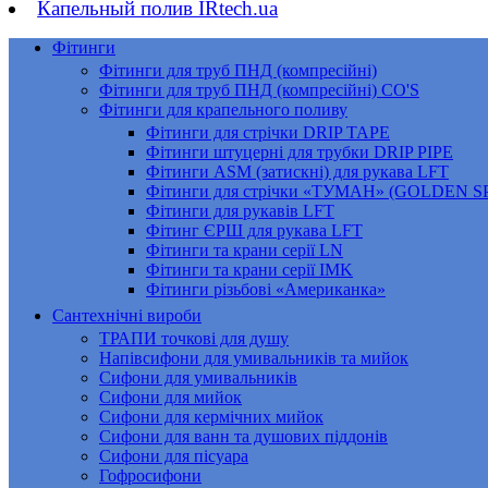
Капельный полив IRtech.ua
Фітинги
Фітинги для труб ПНД (компресійні)
Фітинги для труб ПНД (компресійні) CO'S
Фітинги для крапельного поливу
Фітинги для стрічки DRIP TAPE
Фітинги штуцерні для трубки DRIP PIPE
Фітинги ASM (затискні) для рукава LFT
Фітинги для стрічки «ТУМАН» (GOLDEN 
Фітинги для рукавів LFT
Фітинг ЄРШ для рукава LFT
Фітинги та крани серії LN
Фітинги та крани серії IMK
Фітинги різьбові «Американка»
Сантехнічні вироби
ТРАПИ точкові для душу
Напівсифони для умивальників та мийок
Сифони для умивальників
Сифони для мийок
Сифони для кермічних мийок
Сифони для ванн та душових піддонів
Сифони для пісуара
Гофросифони