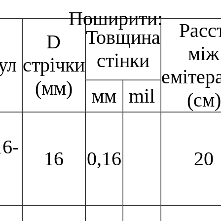
Расст
Товщина
D
між
стінки
кул
стрічки
емітер
(мм)
мм
mil
(см)
6-
16
0,16
20