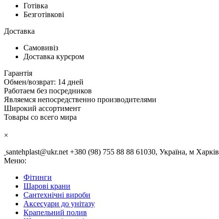
Готівка
Безготівкові
Доставка
Самовивіз
Доставка курєром
Гарантія
Обмен/возврат: 14 дней
Работаем без посредников
Являемся непосредственно производителями
Широкий ассортимент
Товары со всего мира
×
santehplast@ukr.net
+380 (98) 755 88 88
61030, Україна, м Харків
Меню:
Фітинги
Шарові крани
Сантехнічні вироби
Аксесуари до унітазу
Крапельний полив