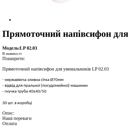
Прямоточний напівсифон для 
Модель:LP 02.03
Прямоточний напівсифон для умивальників LP 02.03
-
нержавіюча зливна сітка
Ø
70
мм
- відвід для пральної (посудомийної) машинки
- гнучка труба
40
х40/50
30 шт. в коробці
Наші переваги
Оплата