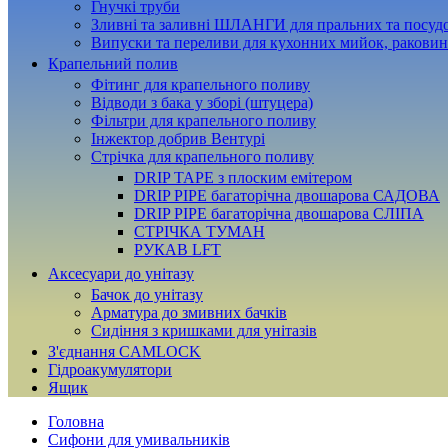
Гнучкі труби
Зливні та заливні ШЛАНГИ для пральних та посу
Випуски та переливи для кухонних мийок, раковин
Крапельний полив
Фітинг для крапельного поливу
Відводи з бака у зборі (штуцера)
Фільтри для крапельного поливу
Інжектор добрив Вентурі
Стрічка для крапельного поливу
DRIP TAPE з плоским емітером
DRIP PIPE багаторічна двошарова САДОВА
DRIP PIPE багаторічна двошарова СЛІПА
СТРІЧКА ТУМАН
РУКАВ LFT
Аксесуари до унітазу
Бачок до унітазу
Арматура до змивних бачків
Сидіння з кришками для унітазів
З'єднання CAMLOCK
Гідроакумулятори
Ящик
Головна
Сифони для умивальників