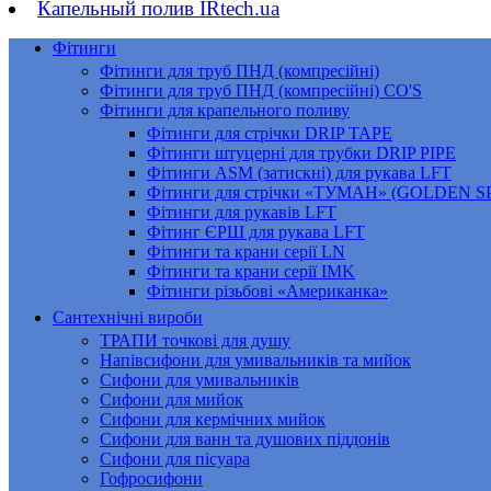
Капельный полив IRtech.ua
Фітинги
Фітинги для труб ПНД (компресійні)
Фітинги для труб ПНД (компресійні) CO'S
Фітинги для крапельного поливу
Фітинги для стрічки DRIP TAPE
Фітинги штуцерні для трубки DRIP PIPE
Фітинги ASM (затискні) для рукава LFT
Фітинги для стрічки «ТУМАН» (GOLDEN 
Фітинги для рукавів LFT
Фітинг ЄРШ для рукава LFT
Фітинги та крани серії LN
Фітинги та крани серії IMK
Фітинги різьбові «Американка»
Сантехнічні вироби
ТРАПИ точкові для душу
Напівсифони для умивальників та мийок
Сифони для умивальників
Сифони для мийок
Сифони для кермічних мийок
Сифони для ванн та душових піддонів
Сифони для пісуара
Гофросифони