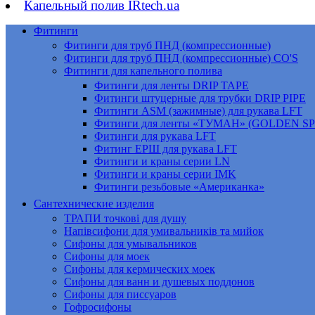
Капельный полив IRtech.ua
Фитинги
Фитинги для труб ПНД (компрессионные)
Фитинги для труб ПНД (компрессионные) CO'S
Фитинги для капельного полива
Фитинги для ленты DRIP TAPE
Фитинги штуцерные для трубки DRIP PIPE
Фитинги ASM (зажимные) для рукава LFT
Фитинги для ленты «ТУМАН» (GOLDEN S
Фитинги для рукава LFT
Фитинг ЕРШ для рукава LFT
Фитинги и краны серии LN
Фитинги и краны серии IMK
Фитинги резьбовые «Американка»
Сантехнические изделия
ТРАПИ точкові для душу
Напівсифони для умивальників та мийок
Сифоны для умывальников
Сифоны для моек
Сифоны для кермических моек
Сифоны для ванн и душевых поддонов
Сифоны для писсуаров
Гофросифоны