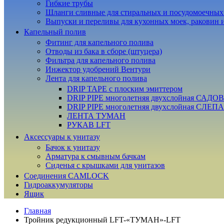
Гибкие трубы
Шланги сливные для стиральных и посудомоечны
Выпуски и переливы для кухонных моек, раковин 
Капельный полив
Фитинг для капельного полива
Отводы из бака в сборе (штуцера)
Фильтра для капельного полива
Инжектор удобрений Вентури
Лента для капельного полива
DRIP TAPE с плоским эмиттером
DRIP PIPE многолетняя двухслойная САДО
DRIP PIPE многолетняя двухслойная СЛЕП
ЛЕНТА ТУМАН
РУКАВ LFT
Аксессуары к унитазу
Бачок к унитазу
Арматура к смывным бачкам
Сиденья с крышками для унитазов
Соединения CAMLOCK
Гидроаккумуляторы
Ящик
Главная
Тройник редукционный LFT-«ТУМАН»-LFT