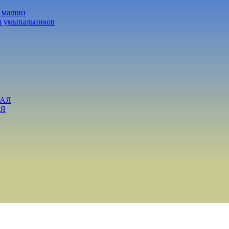
х машин
и умывальников
ВАЯ
АЯ