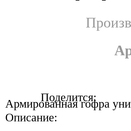
Произв
Ар
Армированная гофра унит