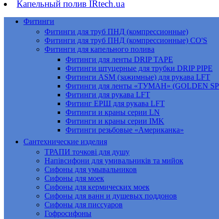
Капельный полив IRtech.ua
Фитинги
Фитинги для труб ПНД (компрессионные)
Фитинги для труб ПНД (компрессионные) CO'S
Фитинги для капельного полива
Фитинги для ленты DRIP TAPE
Фитинги штуцерные для трубки DRIP PIPE
Фитинги ASM (зажимные) для рукава LFT
Фитинги для ленты «ТУМАН» (GOLDEN S
Фитинги для рукава LFT
Фитинг ЕРШ для рукава LFT
Фитинги и краны серии LN
Фитинги и краны серии IMK
Фитинги резьбовые «Американка»
Сантехнические изделия
ТРАПИ точкові для душу
Напівсифони для умивальників та мийок
Сифоны для умывальников
Сифоны для моек
Сифоны для кермических моек
Сифоны для ванн и душевых поддонов
Сифоны для писсуаров
Гофросифоны