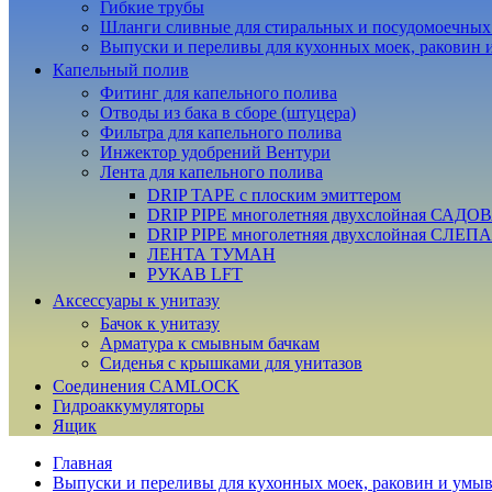
Гибкие трубы
Шланги сливные для стиральных и посудомоечны
Выпуски и переливы для кухонных моек, раковин 
Капельный полив
Фитинг для капельного полива
Отводы из бака в сборе (штуцера)
Фильтра для капельного полива
Инжектор удобрений Вентури
Лента для капельного полива
DRIP TAPE с плоским эмиттером
DRIP PIPE многолетняя двухслойная САДО
DRIP PIPE многолетняя двухслойная СЛЕП
ЛЕНТА ТУМАН
РУКАВ LFT
Аксессуары к унитазу
Бачок к унитазу
Арматура к смывным бачкам
Сиденья с крышками для унитазов
Соединения CAMLOCK
Гидроаккумуляторы
Ящик
Главная
Выпуски и переливы для кухонных моек, раковин и умы