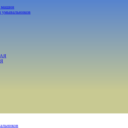
х машин
и умывальников
ВАЯ
АЯ
вальников