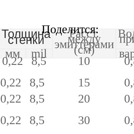
Расст.
Во
Толщина
между
пр
стенки
эмиттерами
(см)
мм
mil
ва
0,22
8,5
10
0
0,22
8,5
15
0
0,22
8,5
20
0
0,22
8,5
30
0