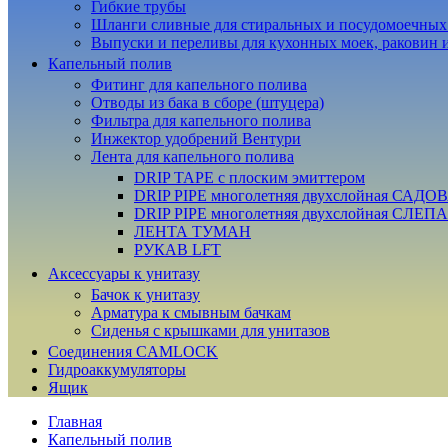
Гибкие трубы
Шланги сливные для стиральных и посудомоечны
Выпуски и переливы для кухонных моек, раковин 
Капельный полив
Фитинг для капельного полива
Отводы из бака в сборе (штуцера)
Фильтра для капельного полива
Инжектор удобрений Вентури
Лента для капельного полива
DRIP TAPE с плоским эмиттером
DRIP PIPE многолетняя двухслойная САДО
DRIP PIPE многолетняя двухслойная СЛЕП
ЛЕНТА ТУМАН
РУКАВ LFT
Аксессуары к унитазу
Бачок к унитазу
Арматура к смывным бачкам
Сиденья с крышками для унитазов
Соединения CAMLOCK
Гидроаккумуляторы
Ящик
Главная
Капельный полив