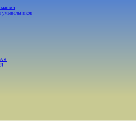
х машин
и умывальников
ВАЯ
АЯ