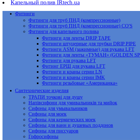
Капельный полив IRtech.ua
Фитинги
Фитинги для труб ПНД (компрессионные)
Фитинги для труб ПНД (компрессионные) CO'S
Фитинги для капельного полива
Фитинги для ленты DRIP TAPE
Фитинги штуцерные для трубки DRIP PIPE
Фитинги ASM (зажимные) для рукава LFT
Фитинги для ленты «ТУМАН» (GOLDEN S
Фитинги для рукава LFT
Фитинг ЕРШ для рукава LFT
Фитинги и краны серии LN
Фитинги и краны серии IMK
Фитинги резьбовые «Американка»
Сантехнические изделия
ТРАПИ точкові для душу
Напівсифони для умивальників та мийок
Сифоны для умывальников
Сифоны для моек
Сифоны для кермических моек
Сифоны для ванн и душевых поддонов
Сифоны для писсуаров
Гофросифоны