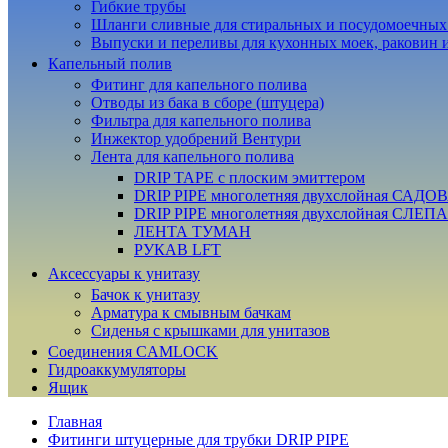
Гибкие трубы
Шланги сливные для стиральных и посудомоечны
Выпуски и переливы для кухонных моек, раковин 
Капельный полив
Фитинг для капельного полива
Отводы из бака в сборе (штуцера)
Фильтра для капельного полива
Инжектор удобрений Вентури
Лента для капельного полива
DRIP TAPE с плоским эмиттером
DRIP PIPE многолетняя двухслойная САДО
DRIP PIPE многолетняя двухслойная СЛЕП
ЛЕНТА ТУМАН
РУКАВ LFT
Аксессуары к унитазу
Бачок к унитазу
Арматура к смывным бачкам
Сиденья с крышками для унитазов
Соединения CAMLOCK
Гидроаккумуляторы
Ящик
Главная
Фитинги штуцерные для трубки DRIP PIPE