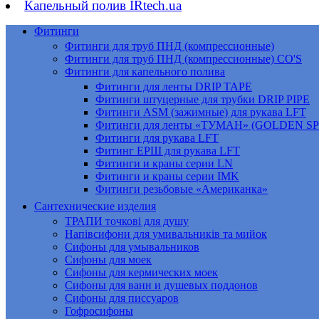
Капельный полив IRtech.ua
Фитинги
Фитинги для труб ПНД (компрессионные)
Фитинги для труб ПНД (компрессионные) CO'S
Фитинги для капельного полива
Фитинги для ленты DRIP TAPE
Фитинги штуцерные для трубки DRIP PIPE
Фитинги ASM (зажимные) для рукава LFT
Фитинги для ленты «ТУМАН» (GOLDEN S
Фитинги для рукава LFT
Фитинг ЕРШ для рукава LFT
Фитинги и краны серии LN
Фитинги и краны серии IMK
Фитинги резьбовые «Американка»
Сантехнические изделия
ТРАПИ точкові для душу
Напівсифони для умивальників та мийок
Сифоны для умывальников
Сифоны для моек
Сифоны для кермических моек
Сифоны для ванн и душевых поддонов
Сифоны для писсуаров
Гофросифоны