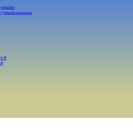
х машин
и умывальников
ВАЯ
АЯ