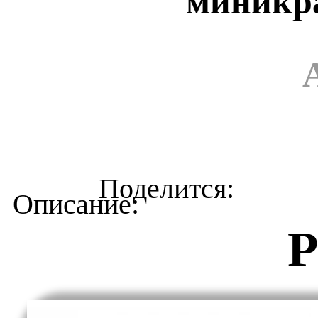
миникр
Р