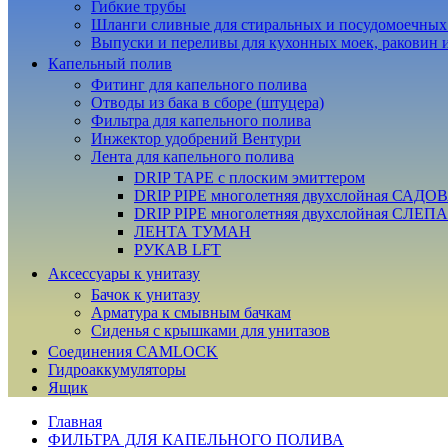
Гибкие трубы
Шланги сливные для стиральных и посудомоечны
Выпуски и переливы для кухонных моек, раковин 
Капельный полив
Фитинг для капельного полива
Отводы из бака в сборе (штуцера)
Фильтра для капельного полива
Инжектор удобрений Вентури
Лента для капельного полива
DRIP TAPE с плоским эмиттером
DRIP PIPE многолетняя двухслойная САДО
DRIP PIPE многолетняя двухслойная СЛЕП
ЛЕНТА ТУМАН
РУКАВ LFT
Аксессуары к унитазу
Бачок к унитазу
Арматура к смывным бачкам
Сиденья с крышками для унитазов
Соединения CAMLOCK
Гидроаккумуляторы
Ящик
Главная
ФИЛЬТРА ДЛЯ КАПЕЛЬНОГО ПОЛИВА