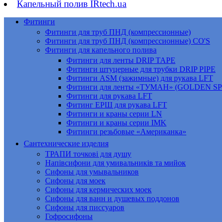
Капельный полив IRtech.ua
Фитинги
Фитинги для труб ПНД (компрессионные)
Фитинги для труб ПНД (компрессионные) CO'S
Фитинги для капельного полива
Фитинги для ленты DRIP TAPE
Фитинги штуцерные для трубки DRIP PIPE
Фитинги ASM (зажимные) для рукава LFT
Фитинги для ленты «ТУМАН» (GOLDEN S
Фитинги для рукава LFT
Фитинг ЕРШ для рукава LFT
Фитинги и краны серии LN
Фитинги и краны серии IMK
Фитинги резьбовые «Американка»
Сантехнические изделия
ТРАПИ точкові для душу
Напівсифони для умивальників та мийок
Сифоны для умывальников
Сифоны для моек
Сифоны для кермических моек
Сифоны для ванн и душевых поддонов
Сифоны для писсуаров
Гофросифоны