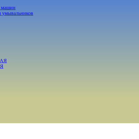
х машин
и умывальников
ВАЯ
АЯ