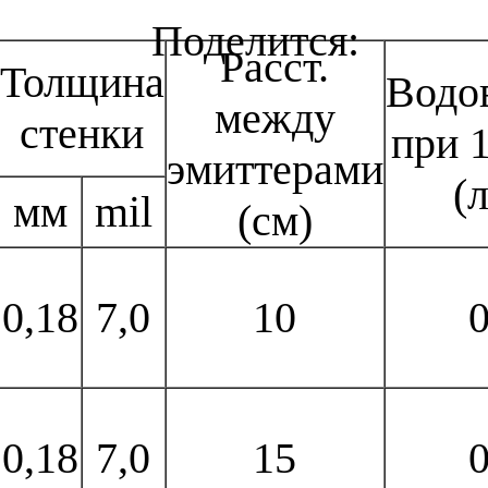
Расст.
Толщина
Водо
между
стенки
при 1
эмиттерами
(л
мм
mil
(см)
0,18
7,0
10
0
0,18
7,0
15
0