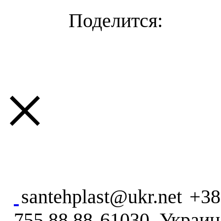
×
santehplast@ukr.net
+38
755 88 88
61030, Украина